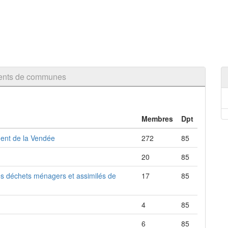
ments de communes
Membres
Dpt
ment de la Vendée
272
85
20
85
es déchets ménagers et assimilés de
17
85
4
85
6
85