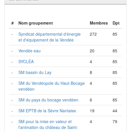
#
Nom groupement
Membres
Dpt
-
Syndicat départemental d'énergie
272
85
et d'équipement de la Vendée
-
Vendée eau
20
85
-
SYCLÉA
4
85
-
SM bassin du Lay
8
85
-
SM du Vendéopole du Haut-Bocage
4
85
vendéen
-
SM du pays du bocage vendéen
6
85
-
SM EPTB de la Sèvre Nantaise
19
44
-
SM pour la mise en valeur et
4
79
l'animation du château de Saint-