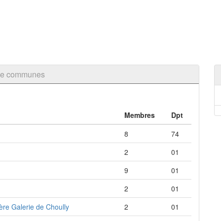
 de communes
Membres
Dpt
8
74
2
01
9
01
2
01
ère Galerie de Choully
2
01