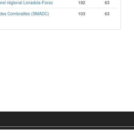
el régional Livradois-Forez
192
63
 des Combrailles (SMADC)
103
63