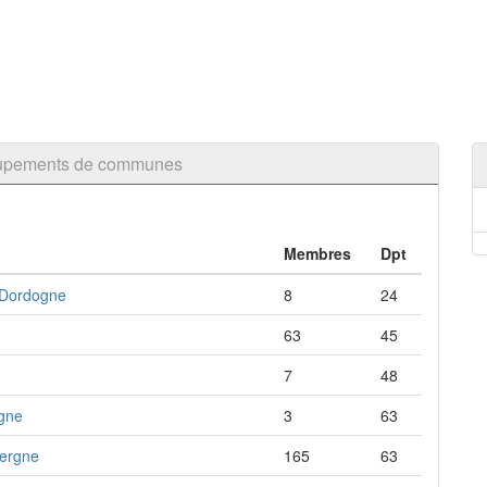
oupements de communes
Membres
Dpt
a Dordogne
8
24
63
45
7
48
rgne
3
63
vergne
165
63