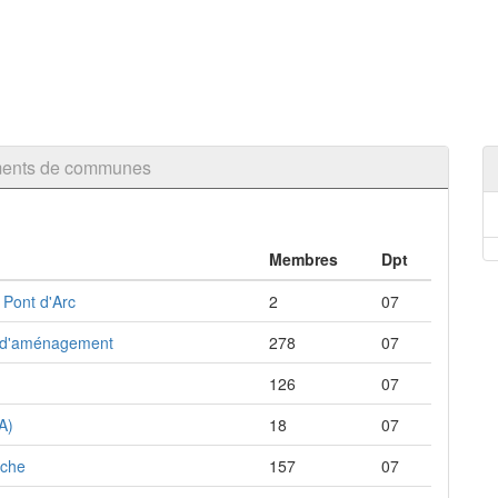
ements de communes
Membres
Dpt
 Pont d'Arc
2
07
t d'aménagement
278
07
126
07
A)
18
07
èche
157
07