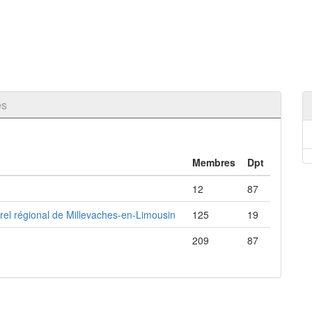
es
Membres
Dpt
12
87
el régional de Millevaches-en-Limousin
125
19
209
87