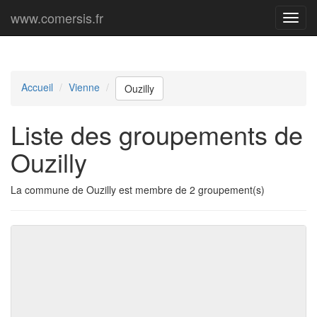
www.comersis.fr
Menu
princi
Accueil
Vienne
Ouzilly
Liste des groupements de
Ouzilly
La commune de Ouzilly est membre de 2 groupement(s)