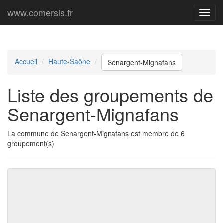
www.comersis.fr
Menu
princi
Accueil
Haute-Saône
Senargent-Mignafans
Liste des groupements de
Senargent-Mignafans
La commune de Senargent-Mignafans est membre de 6
groupement(s)