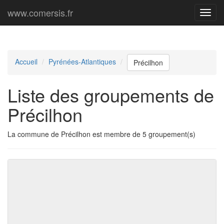
www.comersis.fr
Menu
princi
Accueil
Pyrénées-Atlantiques
Précilhon
Liste des groupements de
Précilhon
La commune de Précilhon est membre de 5 groupement(s)