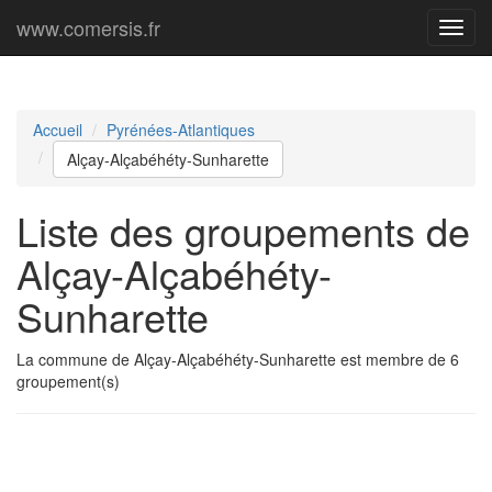
www.comersis.fr
Menu
princi
Accueil
Pyrénées-Atlantiques
Alçay-Alçabéhéty-Sunharette
Liste des groupements de
Alçay-Alçabéhéty-
Sunharette
La commune de Alçay-Alçabéhéty-Sunharette est membre de 6
groupement(s)