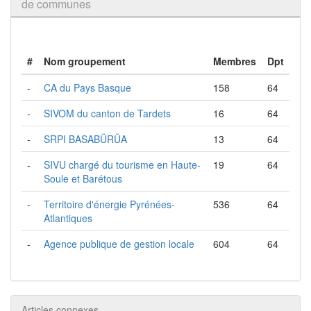
de communes
#
Nom groupement
Membres
Dpt
-
CA du Pays Basque
158
64
-
SIVOM du canton de Tardets
16
64
-
SRPI BASABÜRÜA
13
64
-
SIVU chargé du tourisme en Haute-
19
64
Soule et Barétous
-
Territoire d'énergie Pyrénées-
536
64
Atlantiques
-
Agence publique de gestion locale
604
64
Articles connexes