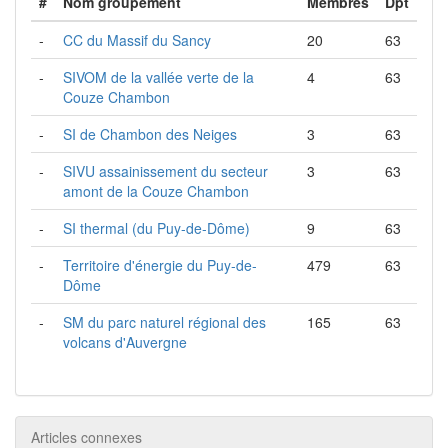
#
Nom groupement
Membres
Dpt
-
CC du Massif du Sancy
20
63
-
SIVOM de la vallée verte de la
4
63
Couze Chambon
-
SI de Chambon des Neiges
3
63
-
SIVU assainissement du secteur
3
63
amont de la Couze Chambon
-
SI thermal (du Puy-de-Dôme)
9
63
-
Territoire d'énergie du Puy-de-
479
63
Dôme
-
SM du parc naturel régional des
165
63
volcans d'Auvergne
Articles connexes