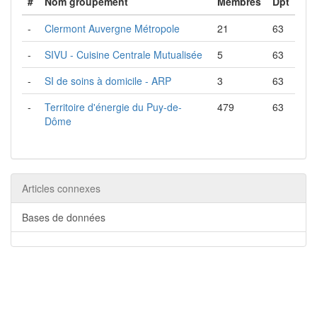
#
Nom groupement
Membres
Dpt
-
Clermont Auvergne Métropole
21
63
-
SIVU - Cuisine Centrale Mutualisée
5
63
-
SI de soins à domicile - ARP
3
63
-
Territoire d'énergie du Puy-de-
479
63
Dôme
Articles connexes
Bases de données