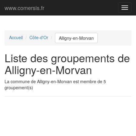
www.comersis.fr
Menu
princi
Accueil
Côte-d'Or
Alligny-en-Morvan
Liste des groupements de
Alligny-en-Morvan
La commune de Alligny-en-Morvan est membre de 5
groupement(s)