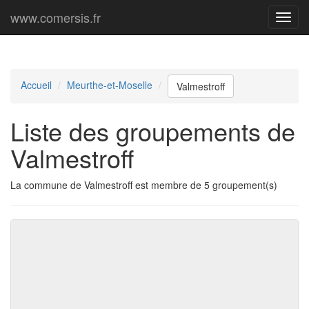
www.comersis.fr
Menu
princi
Accueil
Meurthe-et-Moselle
Valmestroff
Liste des groupements de
Valmestroff
La commune de Valmestroff est membre de 5 groupement(s)