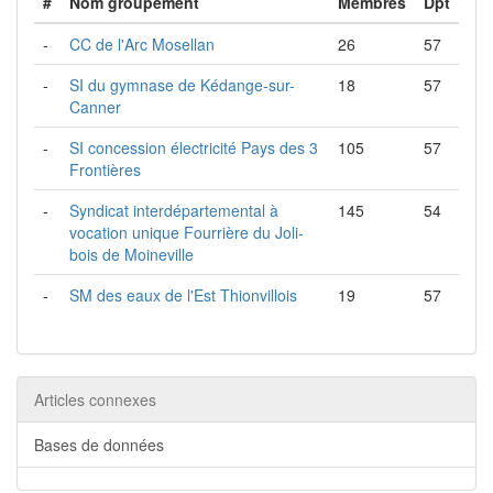
#
Nom groupement
Membres
Dpt
-
CC de l'Arc Mosellan
26
57
-
SI du gymnase de Kédange-sur-
18
57
Canner
-
SI concession électricité Pays des 3
105
57
Frontières
-
Syndicat interdépartemental à
145
54
vocation unique Fourrière du Joli-
bois de Moineville
-
SM des eaux de l'Est Thionvillois
19
57
Articles connexes
Bases de données