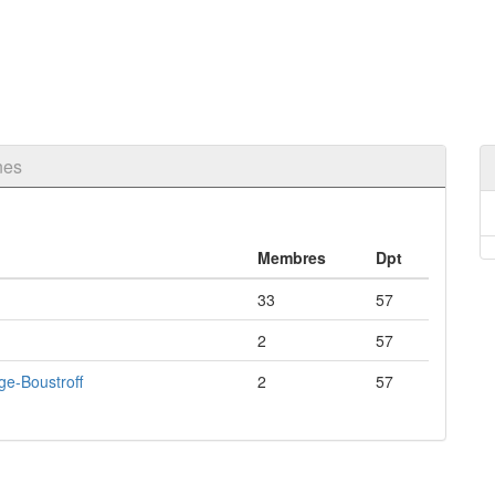
nes
Membres
Dpt
33
57
2
57
ge-Boustroff
2
57