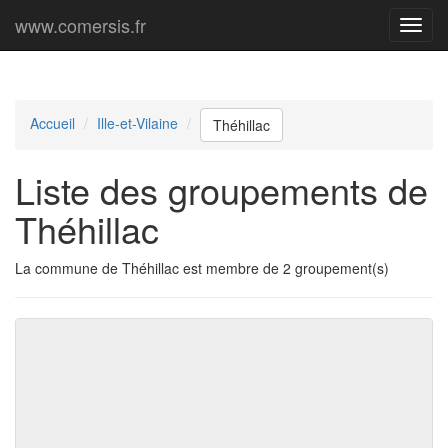
www.comersis.fr
Menu
princi
Accueil
Ille-et-Vilaine
Théhillac
Liste des groupements de
Théhillac
La commune de Théhillac est membre de 2 groupement(s)