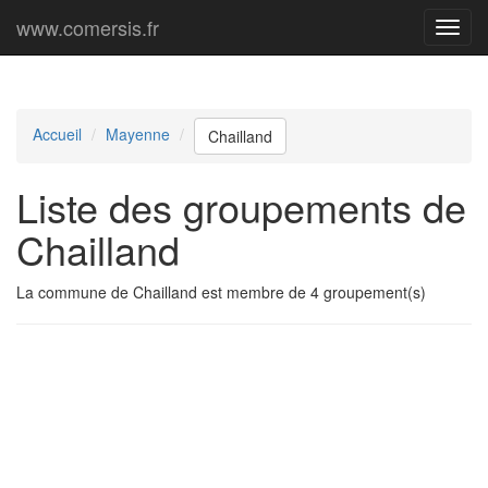
www.comersis.fr
Menu
princi
Accueil
Mayenne
Chailland
Liste des groupements de
Chailland
La commune de Chailland est membre de 4 groupement(s)