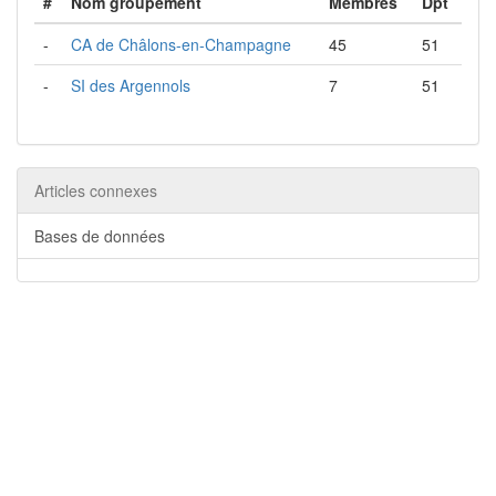
#
Nom groupement
Membres
Dpt
-
CA de Châlons-en-Champagne
45
51
-
SI des Argennols
7
51
Articles connexes
Bases de données