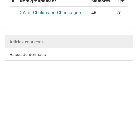
#
Nom groupement
Membres
Dpt
-
CA de Châlons-en-Champagne
45
51
Articles connexes
Bases de données