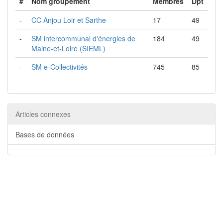
#
Nom groupement
Membres
Dpt
-
CC Anjou Loir et Sarthe
17
49
-
SM intercommunal d'énergies de
184
49
Maine-et-Loire (SIEML)
-
SM e-Collectivités
745
85
Articles connexes
Bases de données