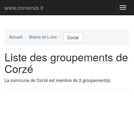
www.comersis.fr
Menu
princi
Accueil
Maine-et-Loire
Corzé
Liste des groupements de
Corzé
La commune de Corzé est membre de 2 groupement(s)