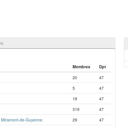
es
Membres
Dpt
20
47
5
47
18
47
319
47
 de Miramont-de-Guyenne
29
47