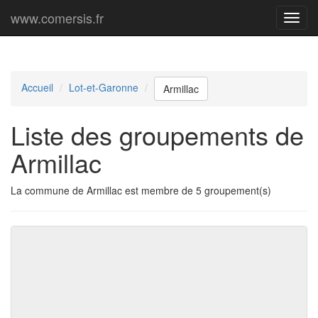
www.comersis.fr
Menu
princi
Accueil
Lot-et-Garonne
Armillac
Liste des groupements de
Armillac
La commune de Armillac est membre de 5 groupement(s)