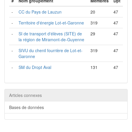
#
Nom groupement
Membres
Dpt
-
CC du Pays de Lauzun
20
47
-
Territoire d'énergie Lot-et-Garonne
319
47
-
SI de transport d'élèves (SITE) de
29
47
la région de Miramont-de-Guyenne
-
SIVU du chenil fourrière de Lot-et-
319
47
Garonne
-
SM du Dropt Aval
131
47
Articles connexes
Bases de données