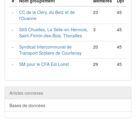
#
Nom groupement
Membres
Dpt
-
CC de la Cléry, du Betz et de
23
45
l'Ouanne
-
SIIS Chuelles, La Selle-en-Hermois,
3
45
Saint-Firmin-des-Bois, Thorailles
-
Syndicat Intercommunal de
20
45
Transport Scolaire de Courtenay
-
SM pour le CFA Est Loiret
29
45
Articles connexes
Bases de données