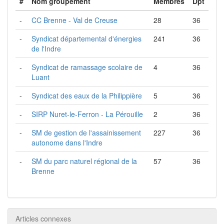
#
Nom groupement
Membres
Dpt
-
CC Brenne - Val de Creuse
28
36
-
Syndicat départemental d'énergies
241
36
de l'Indre
-
Syndicat de ramassage scolaire de
4
36
Luant
-
Syndicat des eaux de la Philippière
5
36
-
SIRP Nuret-le-Ferron - La Pérouille
2
36
-
SM de gestion de l'assainissement
227
36
autonome dans l'Indre
-
SM du parc naturel régional de la
57
36
Brenne
Articles connexes