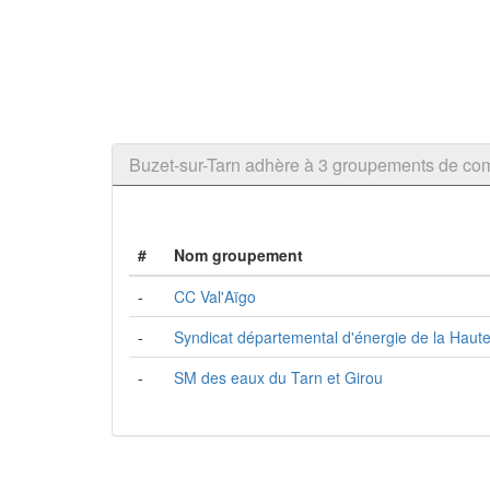
Buzet-sur-Tarn adhère à 3 groupements de c
#
Nom groupement
-
CC Val'Aïgo
-
Syndicat départemental d'énergie de la Hau
-
SM des eaux du Tarn et Girou