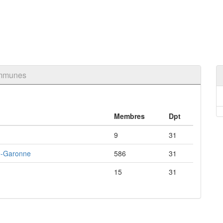
ommunes
Membres
Dpt
9
31
te-Garonne
586
31
15
31