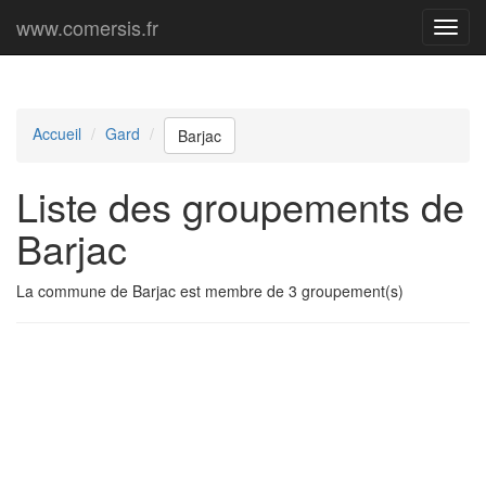
www.comersis.fr
Menu
princi
Accueil
Gard
Barjac
Liste des groupements de
Barjac
La commune de Barjac est membre de 3 groupement(s)