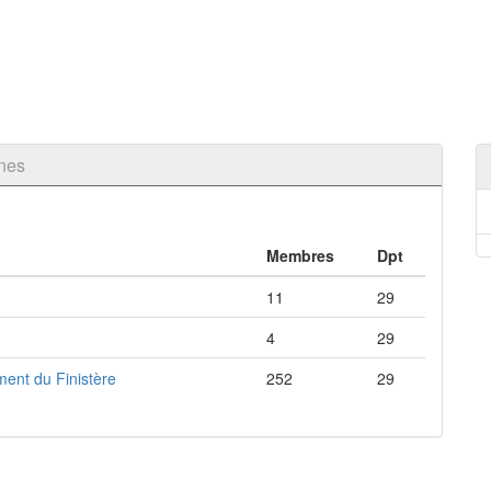
nes
Membres
Dpt
11
29
4
29
ment du Finistère
252
29