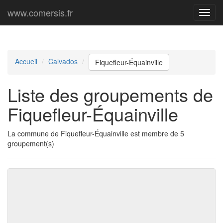
www.comersis.fr
Menu
princi
Accueil
Calvados
Fiquefleur-Équainville
Liste des groupements de
Fiquefleur-Équainville
La commune de Fiquefleur-Équainville est membre de 5
groupement(s)