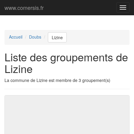
www.comersis.fr
Menu
princi
Accueil
Doubs
Lizine
Liste des groupements de
Lizine
La commune de Lizine est membre de 3 groupement(s)