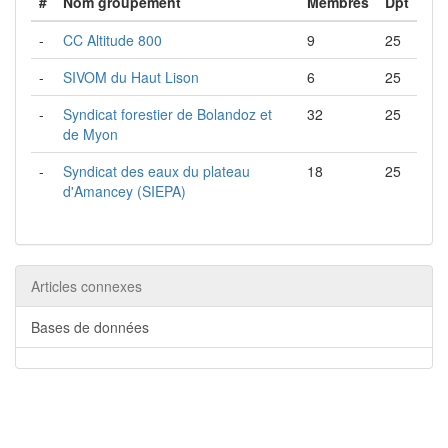
#
Nom groupement
Membres
Dpt
-
CC Altitude 800
9
25
-
SIVOM du Haut Lison
6
25
-
Syndicat forestier de Bolandoz et
32
25
de Myon
-
Syndicat des eaux du plateau
18
25
d'Amancey (SIEPA)
Articles connexes
Bases de données