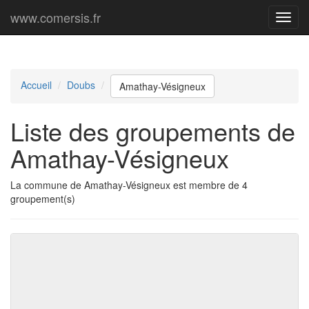
www.comersis.fr
Menu
princi
Accueil
Doubs
Amathay-Vésigneux
Liste des groupements de
Amathay-Vésigneux
La commune de Amathay-Vésigneux est membre de 4
groupement(s)