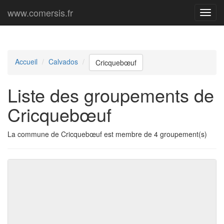
www.comersis.fr
Menu
princi
Accueil
Calvados
Cricquebœuf
Liste des groupements de
Cricquebœuf
La commune de Cricquebœuf est membre de 4 groupement(s)