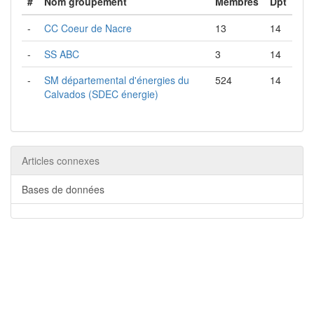
#
Nom groupement
Membres
Dpt
-
CC Coeur de Nacre
13
14
-
SS ABC
3
14
-
SM départemental d'énergies du
524
14
Calvados (SDEC énergie)
Articles connexes
Bases de données