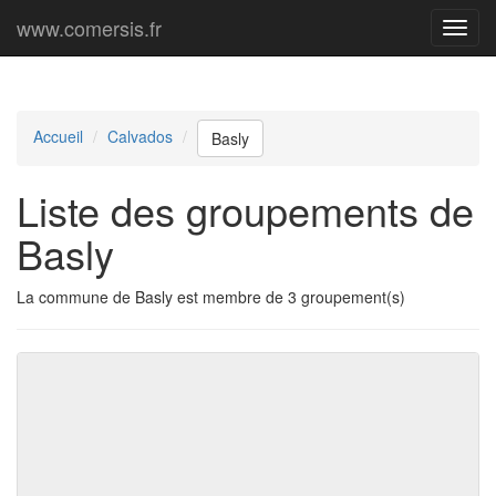
www.comersis.fr
Menu
princi
Accueil
Calvados
Basly
Liste des groupements de
Basly
La commune de Basly est membre de 3 groupement(s)