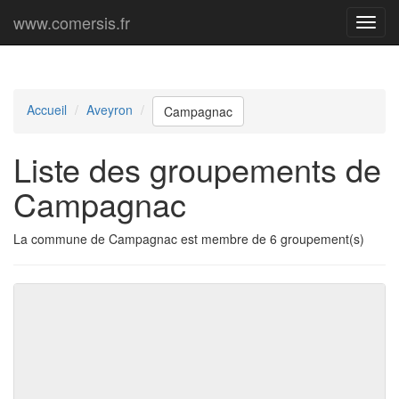
www.comersis.fr
Menu
princi
Accueil
Aveyron
Campagnac
Liste des groupements de
Campagnac
La commune de Campagnac est membre de 6 groupement(s)