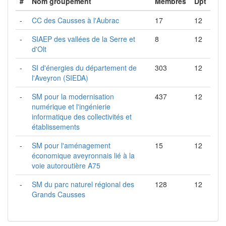
#
Nom groupement
Membres
Dpt
-
CC des Causses à l'Aubrac
17
12
-
SIAEP des vallées de la Serre et
8
12
d'Olt
-
SI d'énergies du département de
303
12
l'Aveyron (SIEDA)
-
SM pour la modernisation
437
12
numérique et l'ingénierie
informatique des collectivités et
établissements
-
SM pour l'aménagement
15
12
économique aveyronnais lié à la
voie autoroutière A75
-
SM du parc naturel régional des
128
12
Grands Causses