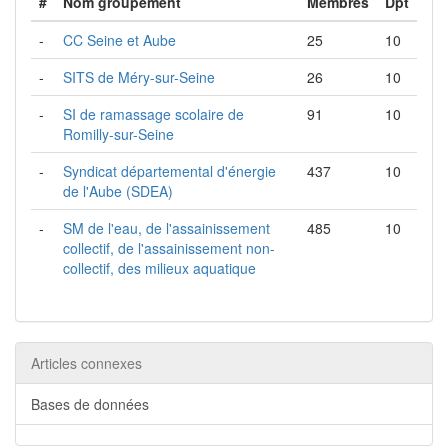
#
Nom groupement
Membres
Dpt
-
CC Seine et Aube
25
10
-
SITS de Méry-sur-Seine
26
10
-
SI de ramassage scolaire de
91
10
Romilly-sur-Seine
-
Syndicat départemental d'énergie
437
10
de l'Aube (SDEA)
-
SM de l'eau, de l'assainissement
485
10
collectif, de l'assainissement non-
collectif, des milieux aquatique
Articles connexes
Bases de données