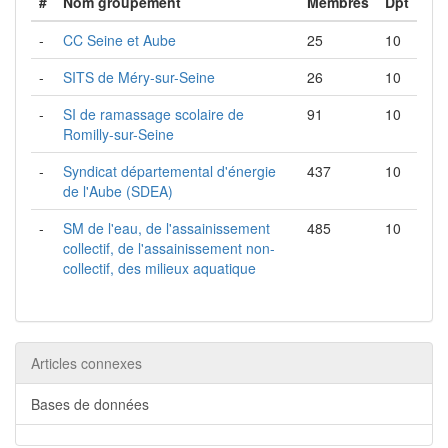
#
Nom groupement
Membres
Dpt
-
CC Seine et Aube
25
10
-
SITS de Méry-sur-Seine
26
10
-
SI de ramassage scolaire de
91
10
Romilly-sur-Seine
-
Syndicat départemental d'énergie
437
10
de l'Aube (SDEA)
-
SM de l'eau, de l'assainissement
485
10
collectif, de l'assainissement non-
collectif, des milieux aquatique
Articles connexes
Bases de données