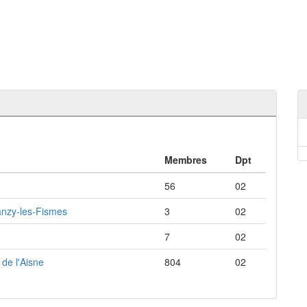
Membres
Dpt
56
02
lanzy-les-Fismes
3
02
7
02
de l'Aisne
804
02