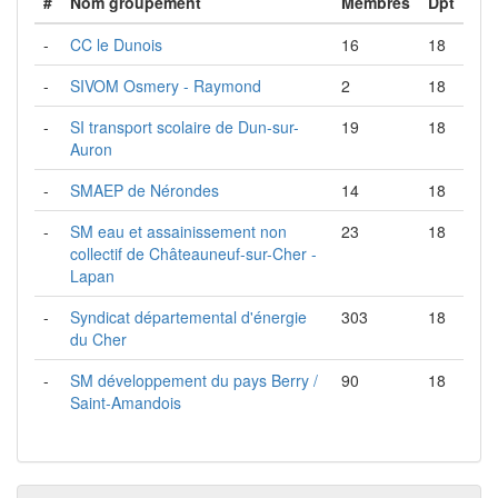
#
Nom groupement
Membres
Dpt
-
CC le Dunois
16
18
-
SIVOM Osmery - Raymond
2
18
-
SI transport scolaire de Dun-sur-
19
18
Auron
-
SMAEP de Nérondes
14
18
-
SM eau et assainissement non
23
18
collectif de Châteauneuf-sur-Cher -
Lapan
-
Syndicat départemental d'énergie
303
18
du Cher
-
SM développement du pays Berry /
90
18
Saint-Amandois