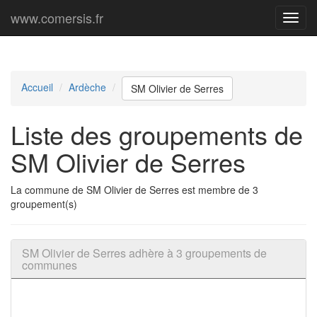
www.comersis.fr
Menu
princi
Accueil
Ardèche
SM Olivier de Serres
Liste des groupements de
SM Olivier de Serres
La commune de SM Olivier de Serres est membre de 3
groupement(s)
SM Olivier de Serres adhère à 3 groupements de
communes