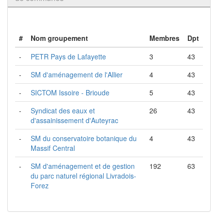
#
Nom groupement
Membres
Dpt
-
PETR Pays de Lafayette
3
43
-
SM d'aménagement de l'Allier
4
43
-
SICTOM Issoire - Brioude
5
43
-
Syndicat des eaux et
26
43
d'assainissement d'Auteyrac
-
SM du conservatoire botanique du
4
43
Massif Central
-
SM d'aménagement et de gestion
192
63
du parc naturel régional Livradois-
Forez