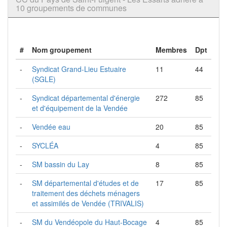
10 groupements de communes
#
Nom groupement
Membres
Dpt
-
Syndicat Grand-Lieu Estuaire
11
44
(SGLE)
-
Syndicat départemental d'énergie
272
85
et d'équipement de la Vendée
-
Vendée eau
20
85
-
SYCLÉA
4
85
-
SM bassin du Lay
8
85
-
SM départemental d'études et de
17
85
traitement des déchets ménagers
et assimilés de Vendée (TRIVALIS)
-
SM du Vendéopole du Haut-Bocage
4
85