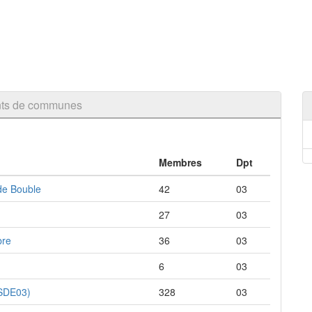
nts de communes
Membres
Dpt
 de Bouble
42
03
27
03
bre
36
03
6
03
(SDE03)
328
03