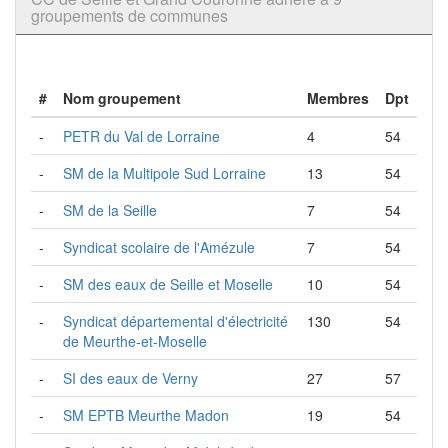
groupements de communes
#
Nom groupement
Membres
Dpt
-
PETR du Val de Lorraine
4
54
-
SM de la Multipole Sud Lorraine
13
54
-
SM de la Seille
7
54
-
Syndicat scolaire de l'Amézule
7
54
-
SM des eaux de Seille et Moselle
10
54
-
Syndicat départemental d'électricité
130
54
de Meurthe-et-Moselle
-
SI des eaux de Verny
27
57
-
SM EPTB Meurthe Madon
19
54