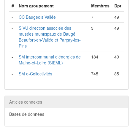
#
Nom groupement
Membres
Dpt
-
CC Baugeois Vallée
7
49
-
SIVU direction associée des
3
49
musées municipaux de Baugé,
Beaufort-en-Vallée et Parçay-les-
Pins
-
SM intercommunal d'énergies de
184
49
Maine-et-Loire (SIEML)
-
SM e-Collectivités
745
85
Articles connexes
Bases de données