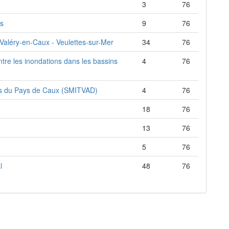
3
76
es
9
76
-Valéry-en-Caux - Veulettes-sur-Mer
34
76
ntre les inondations dans les bassins
4
76
ets du Pays de Caux (SMITVAD)
4
76
18
76
13
76
5
76
l
48
76