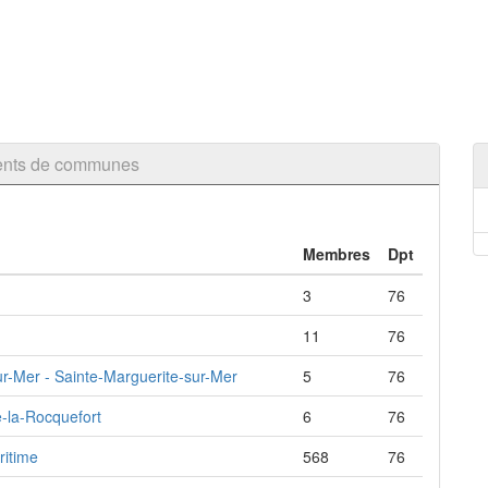
ments de communes
Membres
Dpt
3
76
11
76
sur-Mer - Sainte-Marguerite-sur-Mer
5
76
e-la-Rocquefort
6
76
ritime
568
76