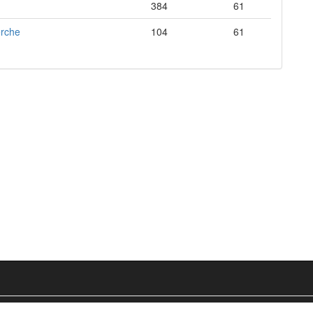
384
61
erche
104
61