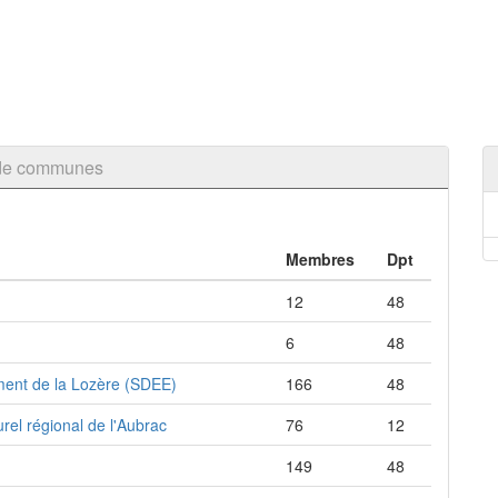
 de communes
Membres
Dpt
12
48
6
48
ment de la Lozère (SDEE)
166
48
el régional de l'Aubrac
76
12
149
48