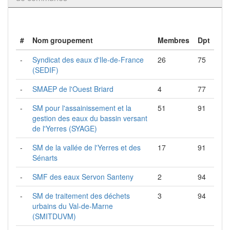
#
Nom groupement
Membres
Dpt
-
Syndicat des eaux d'Ile-de-France
26
75
(SEDIF)
-
SMAEP de l'Ouest Briard
4
77
-
SM pour l'assainissement et la
51
91
gestion des eaux du bassin versant
de l'Yerres (SYAGE)
-
SM de la vallée de l'Yerres et des
17
91
Sénarts
-
SMF des eaux Servon Santeny
2
94
-
SM de traitement des déchets
3
94
urbains du Val-de-Marne
(SMITDUVM)