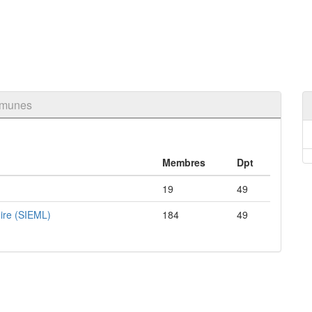
mmunes
Membres
Dpt
19
49
ire (SIEML)
184
49